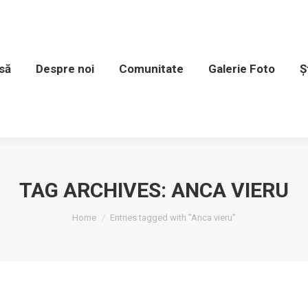
spre noi
Comunitate
Galerie Foto
Știri și e
să
Despre noi
Comunitate
Galerie Foto
Ș
TAG ARCHIVES:
ANCA VIERU
You are here:
Home
Entries tagged with "Anca vieru"