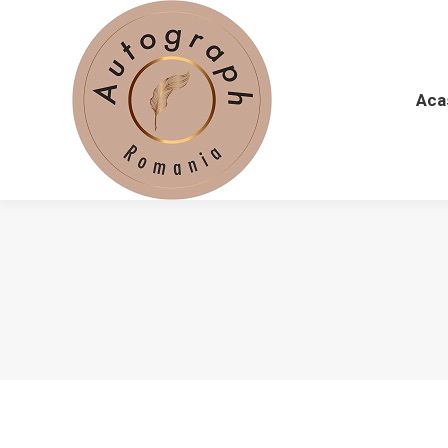
Acasă
De
Aca