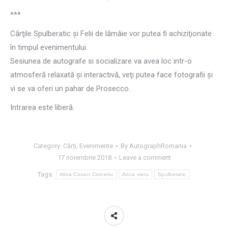
***
Cărţile Spulberatic şi Felii de lămâie vor putea fi achiziţionate
în timpul evenimentului.
Sesiunea de autografe si socializare va avea loc intr-o
atmosferă relaxată şi interactivă, veţi putea face fotografii şi
vi se va oferi un pahar de Prosecco.
Intrarea este liberă.
Category:
Cărți
,
Evenimente
By
AutographRomania
17 noiembrie 2018
Leave a comment
Tags:
Alina Covaci Coroeriu
Anca vieru
Spulberatic