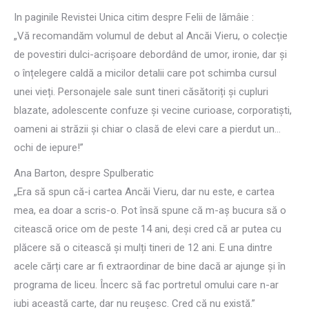
In paginile Revistei Unica citim despre Felii de lămâie :
„Vă recomandăm volumul de debut al Ancăi Vieru, o colecție
de povestiri dulci-acrișoare debordând de umor, ironie, dar și
o înțelegere caldă a micilor detalii care pot schimba cursul
unei vieți. Personajele sale sunt tineri căsătoriți și cupluri
blazate, adolescente confuze și vecine curioase, corporatiști,
oameni ai străzii și chiar o clasă de elevi care a pierdut un…
ochi de iepure!”
Ana Barton, despre Spulberatic
„Era să spun că-i cartea Ancăi Vieru, dar nu este, e cartea
mea, ea doar a scris-o. Pot însă spune că m-aș bucura să o
citească orice om de peste 14 ani, deși cred că ar putea cu
plăcere să o citească și mulți tineri de 12 ani. E una dintre
acele cărți care ar fi extraordinar de bine dacă ar ajunge și în
programa de liceu. Încerc să fac portretul omului care n-ar
iubi această carte, dar nu reușesc. Cred că nu există.”