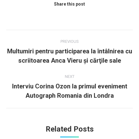
Share this post
Post
PREVIOUS
navigation
Multumiri pentru participarea la întâlnirea cu
Previous
scriitoarea Anca Vieru şi cărţile sale
post:
NEXT
Interviu Corina Ozon la primul eveniment
Next
Autograph Romania din Londra
post:
Related Posts