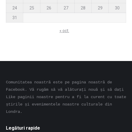
24
25
26
27
28
29
30
31
« oct.
Comunitatea noastră este pe pagina noastră de 
Facebook. Vă rugăm să vă alăturați nouă și să dați 
Like paginii noastre pentru a fi la curent cu toate 
știrile și evenimentele noastre culturale din 
Londra.
Legături rapide