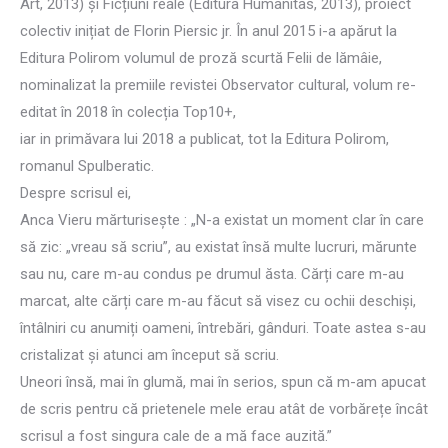
Art, 2013) și Ficțiuni reale (Editura Humanitas, 2013), proiect
colectiv inițiat de Florin Piersic jr. În anul 2015 i-a apărut la
Editura Polirom volumul de proză scurtă Felii de lămâie,
nominalizat la premiile revistei Observator cultural, volum re-
editat în 2018 în colecția Top10+,
iar in primăvara lui 2018 a publicat, tot la Editura Polirom,
romanul Spulberatic.
Despre scrisul ei,
Anca Vieru mărturiseşte : „N-a existat un moment clar în care
să zic: „vreau să scriu”, au existat însă multe lucruri, mărunte
sau nu, care m-au condus pe drumul ăsta. Cărți care m-au
marcat, alte cărți care m-au făcut să visez cu ochii deschiși,
întâlniri cu anumiți oameni, întrebări, gânduri. Toate astea s-au
cristalizat și atunci am început să scriu.
Uneori însă, mai în glumă, mai în serios, spun că m-am apucat
de scris pentru că prietenele mele erau atât de vorbărețe încât
scrisul a fost singura cale de a mă face auzită.”