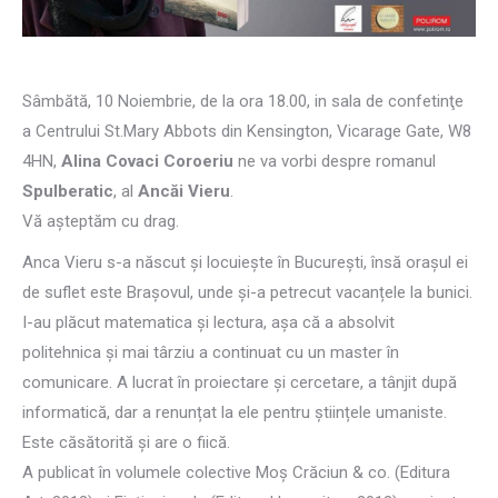
Sâmbătă, 10 Noiembrie, de la ora 18.00, in sala de confetinţe
a Centrului St.Mary Abbots din Kensington, Vicarage Gate, W8
4HN,
Alina Covaci Coroeriu
ne va vorbi despre romanul
Spulberatic
, al
Ancăi Vieru
.
Vă aşteptăm cu drag.
Anca Vieru s-a născut și locuiește în București, însă orașul ei
de suflet este Brașovul, unde și-a petrecut vacanțele la bunici.
I-au plăcut matematica și lectura, așa că a absolvit
politehnica și mai târziu a continuat cu un master în
comunicare. A lucrat în proiectare și cercetare, a tânjit după
informatică, dar a renunțat la ele pentru științele umaniste.
Este căsătorită și are o fiică.
A publicat în volumele colective Moș Crăciun & co. (Editura