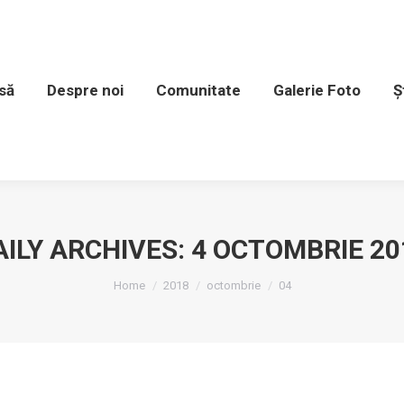
spre noi
Comunitate
Galerie Foto
Știri și e
să
Despre noi
Comunitate
Galerie Foto
Ș
AILY ARCHIVES:
4 OCTOMBRIE 20
You are here:
Home
2018
octombrie
04