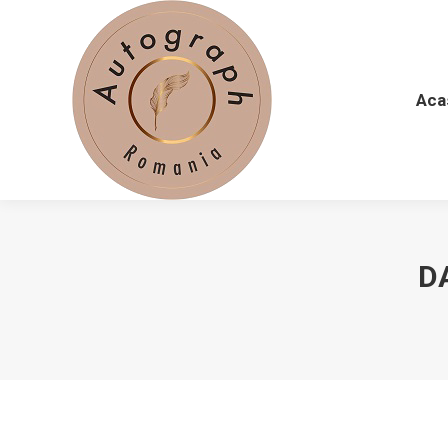
Acasă
De
Aca
D