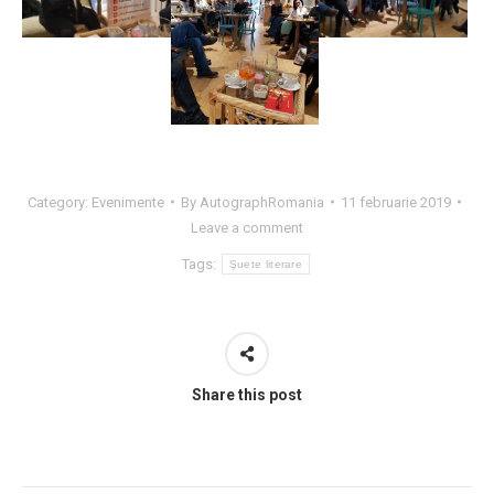
Category:
Evenimente
By
AutographRomania
11 februarie 2019
Leave a comment
Tags:
Şuete literare
Share this post