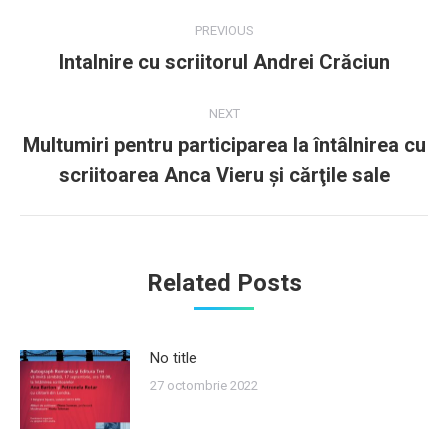
Post
PREVIOUS
navigation
Intalnire cu scriitorul Andrei Crăciun
Previous
post:
NEXT
Multumiri pentru participarea la întâlnirea cu
Next
scriitoarea Anca Vieru şi cărţile sale
post:
Related Posts
No title
27 octombrie 2022