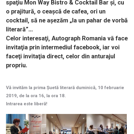
spaţiu Mon Way Bistro & Cocktail Bar şi, cu
o prajitură, o ceaşcă de cafea, ori un
cocktail, să ne aşezăm „la un pahar de vorbă
literară”…
Celor interesaţi, Autograph Romania vā face
invitaţia prin intermediul facebook, iar voi
faceţi invitaţia direct, celor din anturajul
propriu.
Vă invităm la prima Şuetă literarā duminică, 10 februarie
2019, de la ora 16, la ora 18.
Intrarea este liberă!