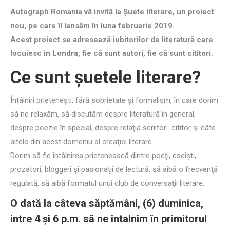
Autograph Romania vă invită la Şuete literare, un proiect
nou, pe care îl lansăm în luna februarie 2019.
Acest proiect se adresează iubitorilor de literatură care
locuiesc in Londra, fie că sunt autori, fie că sunt cititori.
Ce sunt şuetele literare?
Întâlniri prieteneşti, fără sobrietate şi formalism, în care dorim
să ne relaxăm, să discutăm despre literatură în general,
despre poezie în special, despre relaţia scriitor- cititor şi câte
altele din acest domeniu al creaţiei literare.
Dorim să fie întâlnirea prietenească dintre poeţi, eseişti,
prozatori, bloggeri şi pasionaţii de lectură, să aibă o frecvenţă
regulată, să aibă formatul unui club de conversaţii literare.
O dată la câteva săptămâni, (6) duminica,
intre 4 şi 6 p.m. să ne intalnim în primitorul