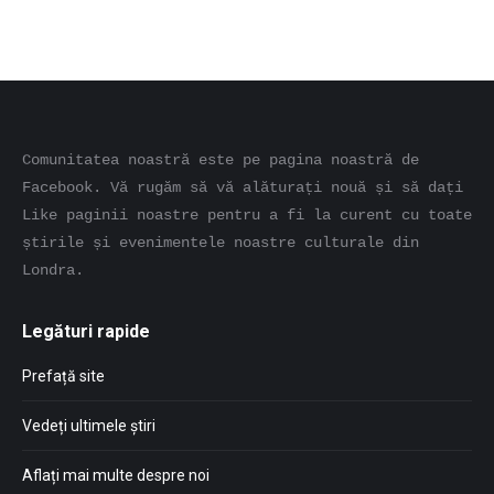
Comunitatea noastră este pe pagina noastră de 
Facebook. Vă rugăm să vă alăturați nouă și să dați 
Like paginii noastre pentru a fi la curent cu toate 
știrile și evenimentele noastre culturale din 
Londra.
Legături rapide
Prefață site
Vedeți ultimele știri
Aflați mai multe despre noi