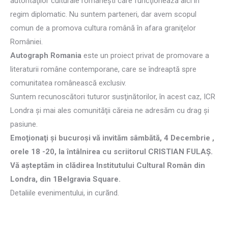
autorităţilor culturale româneşti care funcţionează aici în
regim diplomatic. Nu suntem parteneri, dar avem scopul
comun de a promova cultura română în afara graniţelor
României.
Autograph Romania
este un proiect privat de promovare a
literaturii române contemporane, care se îndreaptă spre
comunitatea românească exclusiv.
Suntem recunoscători tuturor susţinătorilor, în acest caz, ICR
Londra şi mai ales comunităţii căreia ne adresăm cu drag şi
pasiune.
Emoţionaţi şi bucuroşi vă invităm sâmbătă, 4 Decembrie ,
orele 18 -20, la întâlnirea cu scriitorul CRISTIAN FULAŞ.
Vă aşteptăm in clădirea Institutului Cultural Român din
Londra, din 1Belgravia Square.
Detaliile evenimentului, in curãnd.