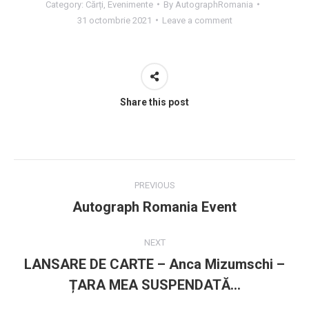
Category:
Cărți
,
Evenimente
By
AutographRomania
31 octombrie 2021
Leave a comment
Share this post
Post
PREVIOUS
navigation
Autograph Romania Event
Previous
post:
NEXT
LANSARE DE CARTE – Anca Mizumschi –
Next
ȚARA MEA SUSPENDATĂ…
post: