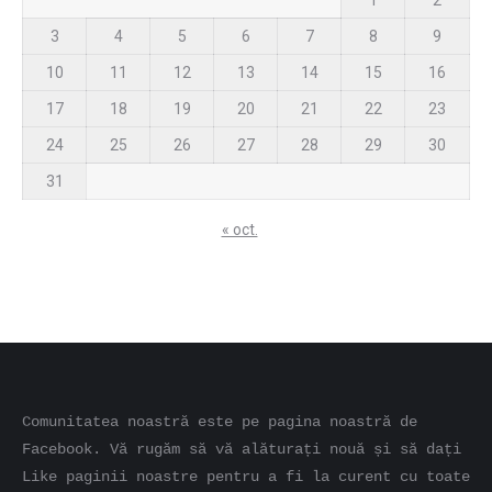
3
4
5
6
7
8
9
10
11
12
13
14
15
16
17
18
19
20
21
22
23
24
25
26
27
28
29
30
31
« oct.
Comunitatea noastră este pe pagina noastră de 
Facebook. Vă rugăm să vă alăturați nouă și să dați 
Like paginii noastre pentru a fi la curent cu toate 