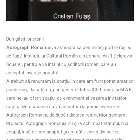
Bun găsit, prieteni!
Autograph Romania
vă aşteaptă să deschideţi porţile (uşile,
de fapt) Institutului Cultural Român din Londra, din 1 Belgravia
Square , pentru a vă întâlni cu scriitorii români care au
acceptat invitaţia noastră.
A trebuit să renunţăm la spaţiul în care am funcţionat anterior
pandemiei, dar iată că, prin generozitatea ICR Londra şi M.A.E.,
care ne-au oferit spaţiul de eveniment şi cazarea invitaţilor
noştri, avem bucuria să vă aşteptăm la primul eveniment
Autograph Romania, de după ridicarea restricţiilor sanitare.
Proiectul Autograph Romania nu şi-a schimbat statutul, nici
scopul, însă ne-am adaptat şi am gătit sprijin din partea