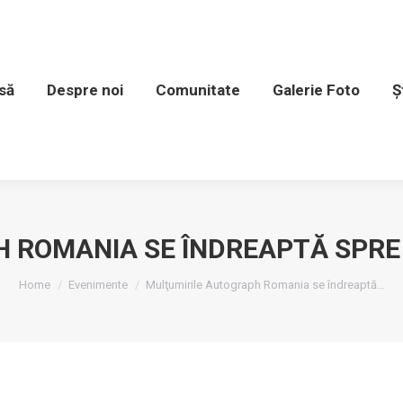
spre noi
Comunitate
Galerie Foto
Știri și e
să
Despre noi
Comunitate
Galerie Foto
Ș
ROMANIA SE ÎNDREAPTĂ SPRE VO
You are here:
Home
Evenimente
Mulţumirile Autograph Romania se îndreaptă…