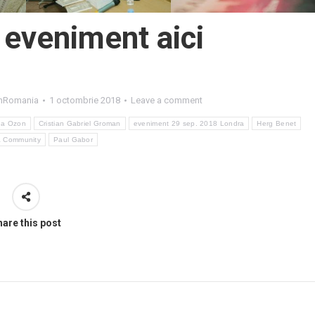
 eveniment aici
hRomania
1 octombrie 2018
Leave a comment
na Ozon
Cristian Gabriel Groman
eveniment 29 sep. 2018 Londra
Herg Benet
 Community
Paul Gabor
are this post