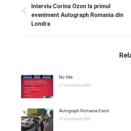
navigation
Interviu Corina Ozon la primul
eveniment Autograph Romania din
Previous
post:
Londra
Rel
No title
27 octombrie 2022
Autograph Romania Event
27 octombrie 2022