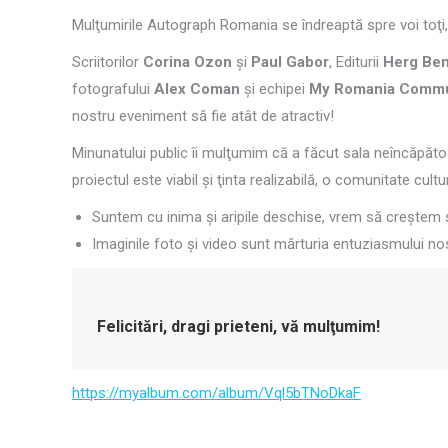
Mulţumirile Autograph Romania se îndreaptă spre voi toţi, 
Scriitorilor
Corina Ozon
şi
Paul Gabor
, Editurii
Herg Ben
fotografului
Alex Coman
şi echipei
My Romania Commu
nostru eveniment să fie atât de atractiv!
Minunatului public îi mulţumim că a făcut sala neîncăpăto
proiectul este viabil şi ţinta realizabilă, o comunitate cul
Suntem cu inima şi aripile deschise, vrem să creştem 
Imaginile foto şi video sunt mărturia entuziasmului no
Felicitări, dragi prieteni, vă mulţumim!
https://myalbum.com/album/Vql5bTNoDkaF