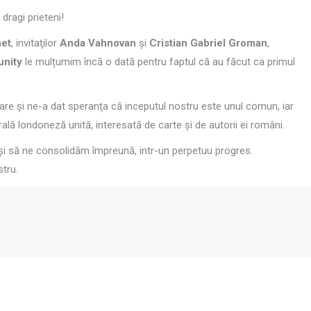
dragi prieteni!
et
, invitaţilor
Anda Vahno
van
şi
Cristian Gabriel Groman
,
nity
le mulțumim încă o dată pentru faptul că au făcut ca primul
are şi ne-a dat speranţa că inceputul nostru este unul comun, iar
turală londoneză unită, interesată de carte şi de autorii ei români.
şi să ne consolidăm împreună, intr-un perpetuu progres.
stru.