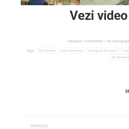
Vezi video
Category:
Evenimente
By
Autograp
Tags:
Alex Coman
Anda Vahnovan
Autograph Romania
Cori
My Romania
Sh
Post
PREVIOUS